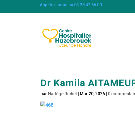
Appelez-nous au 03 28 42 66 00
Dr Kamila AITAMEU
par
Nadège Richet
|
Mar 20, 2026
|
0 commentai