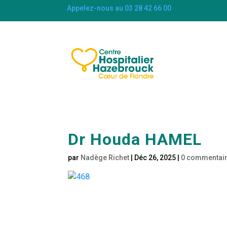
Appelez-nous au 03 28 42 66 00
Dr Houda HAMEL
par
Nadège Richet
|
Déc 26, 2025
|
0 commentai