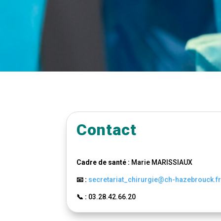
Contact
Cadre de santé :
Marie MARISSIAUX
📧 :
secretariat_chirurgie@ch-hazebrouck.f
📞 :
03.28.42.66.20